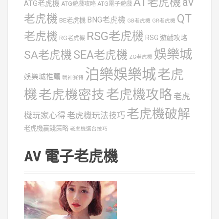
AT老虎機
av
ATG老虎機
ATG遊戲攻略
ATG電子遊戲
老虎機
QT
BNG老虎機
BE老虎機
GB老虎機
GR老虎機
RSG老虎機
老虎機
RSG 遊戲攻略
RG老虎機
娛樂城
SA老虎機
SEA老虎機
ZG老虎機
泊樂娛樂城
老虎
娛樂城推薦
戰神賽特
機
老虎機密技
老虎機攻略
老虎
老虎機破解
機玩家心得
老虎機玩法技巧
老虎機贏錢策略
老虎機選台技巧
AV 電子老虎機