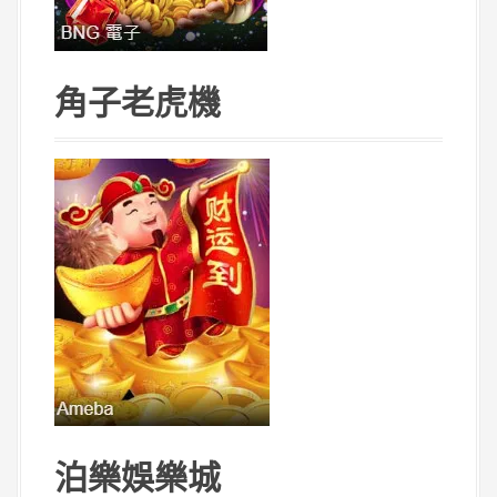
角子老虎機
泊樂娛樂城