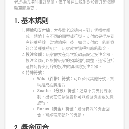
老虎機的規則相對簡單，但了解這些規則對於提升遊戲體
驗至關重要：
1. 基本規則
轉輪和支付線
：大多數老虎機由三到五個轉輪組
成，轉輪上有不同的圖案或符號。支付線是從左到
右的獲勝線，當轉輪停止後，如果支付線上的圖案
符合某種獲勝組合，玩家就會獲得相應的獎金。
投注金額
：玩家需要在每次旋轉前設定投注金額。
投注金額可以根據玩家的預算進行調整，通常包括
選擇每條支付線的投注數額和總投注金額。
特殊符號
：
Wild（百搭）符號
：可以替代其他符號，幫
助組成獲勝組合。
Scatter（分散）符號
：通常不受支付線限
制，出現在任意位置都可以觸發獎金或免費
旋轉。
Bonus（獎金）符號
：觸發特殊的獎金回
合，可能帶來額外的獎勵。
2. 獎金回合