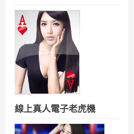
線上真人電子老虎機