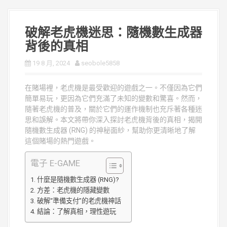
破解老虎機迷思：隨機數生成器
背後的真相
19 8 月, 2024
seobole5858
在賭場裡，老虎機是最受歡迎的遊戲之一。不僅因為它們
簡單易玩，更因為它們充滿了未知的變數和驚喜。然而，
隨著老虎機的普及，關於它們的運作機制也充斥著各種迷
思和誤解。本文將帶你深入探討老虎機背後的真相，揭開
隨機數生成器 (RNG) 的神秘面紗，幫助你更清晰地了解
這個賭場的熱門遊戲。
電子 E-GAME
什麼是隨機數生成器 (RNG)?
方差：老虎機的隱藏變數
破解“準備支付”的老虎機神話
結論：了解真相，理性遊玩