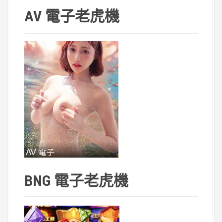
AV 電子老虎機
BNG 電子老虎機