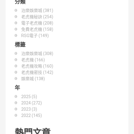
分類
字
泊樂娛樂城 (381)
:
老虎機秘訣 (254)
電子老虎機 (208)
免費老虎機 (158)
RSG電子 (149)
標籤
泊樂娛樂城 (308)
老虎機 (166)
老虎機攻略 (160)
老虎機密技 (142)
娛樂城 (138)
年
2025 (5)
2024 (272)
2023 (3)
2022 (145)
熱門文章