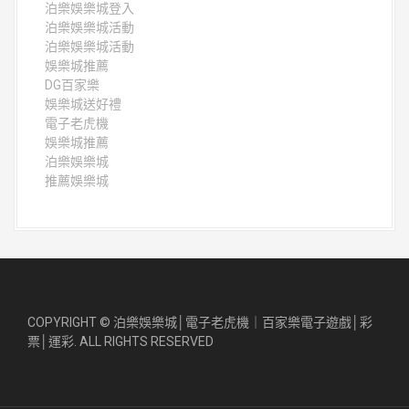
泊樂娛樂城登入
泊樂娛樂城活動
泊樂娛樂城活動
娛樂城推薦
DG百家樂
娛樂城送好禮
電子老虎機
娛樂城推薦
泊樂娛樂城
推薦娛樂城
COPYRIGHT © 泊樂
娛樂城│
電子老虎機｜百家樂電子遊戲│彩
票│運彩. ALL RIGHTS RESERVED