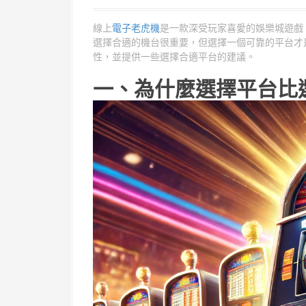
線上
電子老虎機
是一款深受玩家喜愛的娛樂城遊戲
選擇合適的機台很重要，但選擇一個可靠的平台才
性，並提供一些選擇合適平台的建議。
一、為什麼選擇平台比