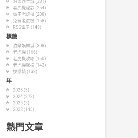
泊樂娛樂城 (381)
:
老虎機秘訣 (254)
電子老虎機 (208)
免費老虎機 (158)
RSG電子 (149)
標籤
泊樂娛樂城 (308)
老虎機 (166)
老虎機攻略 (160)
老虎機密技 (142)
娛樂城 (138)
年
2025 (5)
2024 (272)
2023 (3)
2022 (145)
熱門文章