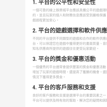
1. 平台的公平性和安全性
一個可靠的線上娛樂城平台應該具備公平的遊戲環
的，並且玩家的個人和財務信息應該受到嚴格保護
戲過程更加安心。
2. 平台的遊戲選擇和軟件供
不同的平台提供不同類型的遊戲和合作的軟件供應
台，可以保證您在遊戲中獲得更好的畫面質量、音效和遊戲體
知名供應商所提供的遊戲往往更受玩家歡迎。
3. 平台的獎金和優惠活動
一個優秀的平台通常會提供豐富的獎金和優惠活動
增加了玩家的遊戲時間，還提高了獲勝的機會。選
情況下獲得更多獎金。
4. 平台的客戶服務和支援
良好的客戶服務和支援是選擇平台的重要因素之一
平台可以提供及時有效的幫助，解決您的疑問和困