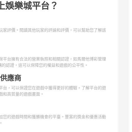
上娛樂城平台？
玩家評價。閱讀其他玩家的評論和評價，可以幫助您了解該
保平台擁有合法的營業執照和相關認證，如馬爾他博彩管理
機構的認證，這可以保障您的權益和遊戲的公平性。
件供應商
平台，可以保證您在遊戲中獲得更好的體驗。了解平台的遊
戲和高質量的遊戲畫面。
加您的遊戲時間和獲勝機會的平臺。豐富的獎金和優惠活動
。