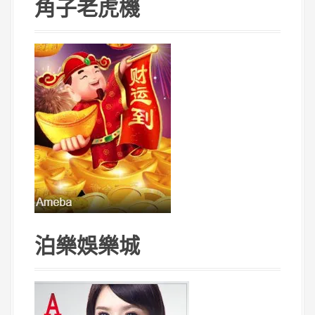
角子老虎機
泊樂娛樂城