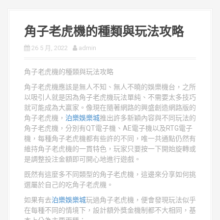
角子老虎機的種類與玩法攻略
26 5 月, 2022
admin
角子老虎機的種類與玩法攻略
角子老虎機應該是無人不知、無人不曉的娛樂機台，之所
以吸引人就是因為角子老虎機玩法單純、不需要太多技巧
就可能成為大贏家。像現在隨著網路的興盛創造網路版的
角子老虎機，
泊樂娛樂城
推出許多新穎內容與不同玩法的
角子老虎機，分別有QT電子機、AE電子機以及RTG電子
機，每種角子老虎機都有些許的不同，唯一共通點仍然有
維持角子老虎機的一貫特色，玩家只要按一下開始旋轉或
是調整投注金額即可開心地進行遊戲。
既然有這麼多不同類型的角子老虎機，這邊來分享如何挑
選屬於自己的吃角子老虎機。
如果有去
泊樂娛樂城
玩過角子老虎機，便會發現玩法似乎
在每種不同的情境下，設計額外獎金機制都不大相同，基