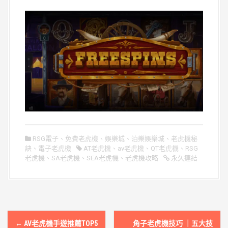
RSG電子
、
免費老虎機
、
娛樂城
、
泊樂娛樂城
、
老虎機秘
訣
、
電子老虎機
AT老虎機
、
av老虎機
、
QT老虎機
、
RSG
老虎機
、
SA老虎機
、
SEA老虎機
、
老虎機攻略
永久連結
文
←
AV老虎機手遊推薦TOP5
角子老虎機技巧 ｜五大技