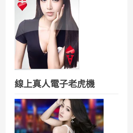
線上真人電子老虎機