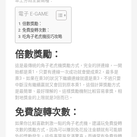
本上分為主要兩種：
電子 E-GAME
倍數獎勵：
免費旋轉次數：
吃角子老虎機技巧攻略
倍數獎勵：
這是最傳統的角子老虎機獎勵方式，完全的拼連線，一開
始都是乘1，只要有連線一次成功就會變成乘2，最多是
乘3，如果在乘3的狀況下繼續連線就還是乘3，不過只要
中斷沒有繼續贏就又會回到原本乘1，這個計算獎勵方式
是最簡單、最好理解的。這樣獎勵機制比較容易拿獎，相
對地獎金的上限就是3倍而已。
免費旋轉次數：
如果你比較喜歡刺激一點的角子老虎機，建議玩免費旋轉
次數的獎勵方式，因為可以賺到免花投注金額就有可能額
外的獎勵發生，這件事算是充滿驚喜。而通常有免費旋轉