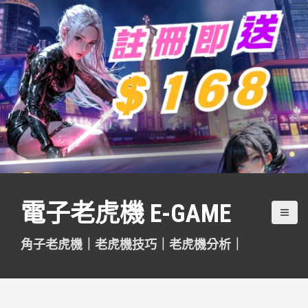
跳
至
主
要
內
容
電子老虎機 E-GAME
角子老虎機｜老虎機技巧｜老虎機分析｜