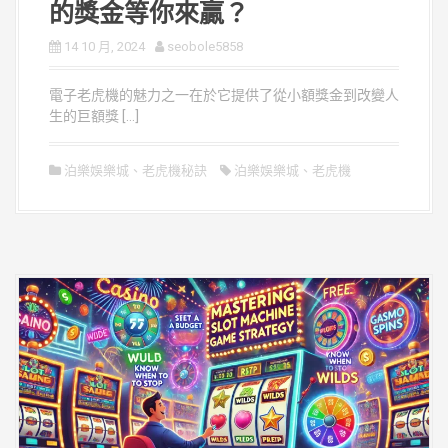
的獎金等你來贏？
14 10 月, 2024
seobole5858
電子老虎機的魅力之一在於它提供了從小額獎金到改變人
生的巨額獎 […]
泊樂娛樂城
、
老虎機秘訣
泊樂娛樂城
、
老虎機