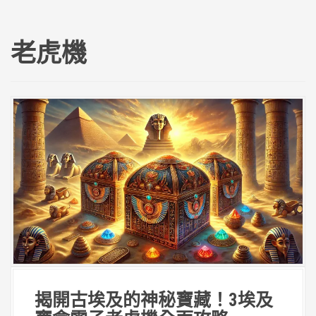
老虎機
揭開古埃及的神秘寶藏！3埃及