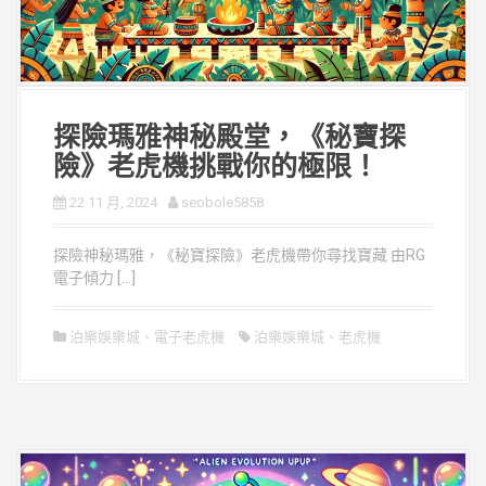
探險瑪雅神秘殿堂，《秘寶探
險》老虎機挑戰你的極限！
22 11 月, 2024
seobole5858
探險神秘瑪雅，《秘寶探險》老虎機帶你尋找寶藏 由RG
電子傾力 […]
泊樂娛樂城
、
電子老虎機
泊樂娛樂城
、
老虎機