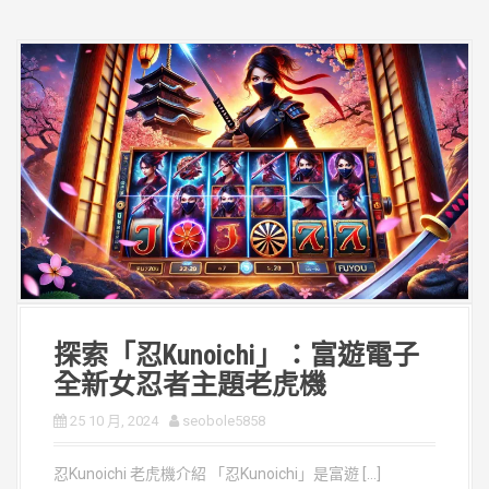
探索「忍Kunoichi」：富遊電子
全新女忍者主題老虎機
25 10 月, 2024
seobole5858
忍Kunoichi 老虎機介紹 「忍Kunoichi」是富遊 […]