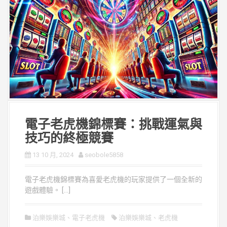
電子老虎機錦標賽：挑戰運氣與
技巧的終極競賽
13 10 月, 2024
seobole5858
電子老虎機錦標賽為喜愛老虎機的玩家提供了一個全新的
遊戲體驗。 […]
泊樂娛樂城
、
電子老虎機
泊樂娛樂城
、
老虎機