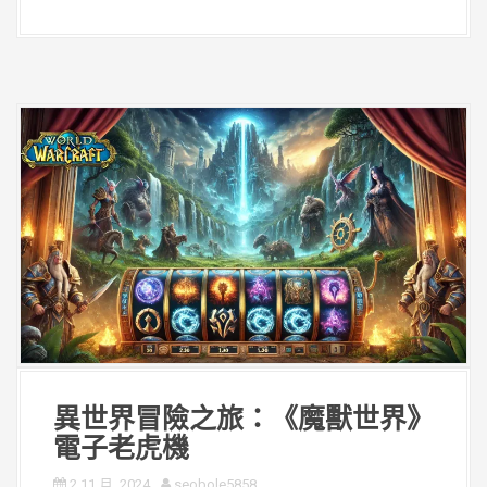
異世界冒險之旅：《魔獸世界》
電子老虎機
2 11 月, 2024
seobole5858