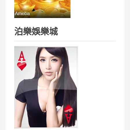
泊樂娛樂城