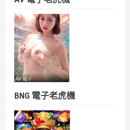
BNG 電子老虎機