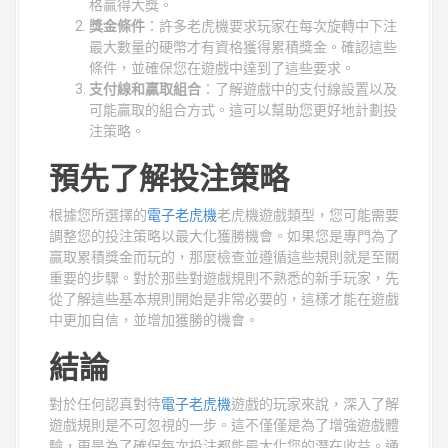
格贏得大獎。
獎金條件
：許多老虎機要求玩家在每次旋轉中下注
最大數量的硬幣才有資格獲得累積獎金。確認這些
條件，並確保您在遊戲中達到了這些要求。
支付線和贏取組合
：了解遊戲中的支付線設置以及
可能贏取的組合方式。這可以幫助您更好地計劃投
注策略。
預先了解投注策略
根據您所選擇的
電子老虎機
老虎機遊戲類型，您可能需要
調整您的投注策略以最大化獲勝機會。如果您是專門為了
贏取累積獎金而玩的，那麼檢查並遵循這些規則就是至關
重要的步驟。對於那些對遊戲規則不熟悉的新手玩家，先
從了解這些基本規則開始是非常必要的，這樣才能在遊戲
中更加自信，並增加獲勝的機會。
結論
對於任何認真對待
電子老虎機
遊戲的玩家來說，深入了解
遊戲規則是不可忽視的一步。這不僅僅是為了增強遊戲體
驗，更是為了確保每次投注都能最大化您的潛在收益。通