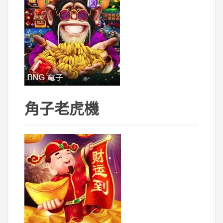
角子老虎機