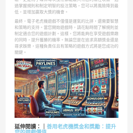
過掌握規則和制定明智的投注策略，您可以將風險降到最
低，並增加贏取大獎的機會。
最終，電子老虎機遊戲不僅僅是運氣的比拼，還需要智慧
和策略的支持。當您開始遊戲時，請花點時間了解規則並
制定適合您的遊戲計劃。這樣，您將能夠在享受遊戲樂趣
的同時，提升獲勝的機率。無論您是在追求高額獎金還是
尋求娛樂，這種負責任且有策略的遊戲方式將是您成功的
關鍵。
延伸閱讀：｜
善用老虎機獎金和獎勵：提升
您的遊戲價值