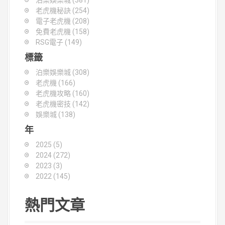
:
老虎機秘訣 (254)
電子老虎機 (208)
免費老虎機 (158)
RSG電子 (149)
標籤
泊樂娛樂城 (308)
老虎機 (166)
老虎機攻略 (160)
老虎機密技 (142)
娛樂城 (138)
年
2025 (5)
2024 (272)
2023 (3)
2022 (145)
熱門文章