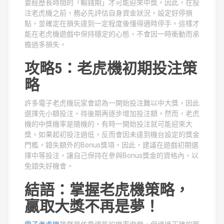
要經歷長時間的「輸錢期」才可能迎來中獎。因此，在投
注老虎機之前，務必先評估自身資金狀況，設定好停損
點，並確定在損失達到一定程度後懂得適時停手。這樣才
能在老虎機遊戲中保持穩定的心態，不會因一時衝動而承
擔過多損失。
攻略5：老虎機初期投注策
略
許多電子老虎機玩家會認為一開始投注難以中大獎，因此
選擇先小額投注，待後期再逐步增加投注額。然而，老虎
機的中獎機率是隨機的，有時一開始投注就可能迎來大
獎。如果起初投注過低，反而會因未達到機台設定的獎金
門檻，錯失額外的Bonus獎項。因此，建議在遊戲初期選
擇中等投注，讓自己保持在參與Bonus獎金的資格內，以
免錯失好機會。
結語：掌握老虎機策略，
贏取大獎不再是夢！