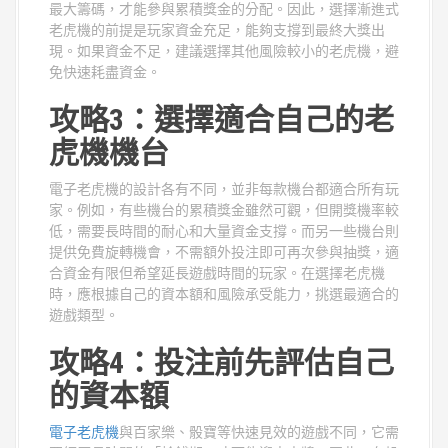
最大籌碼，才能參與累積獎金的分配。因此，選擇漸進式
老虎機的前提是玩家資金充足，能夠支撐到最終大獎出
現。如果資金不足，建議選擇其他風險較小的老虎機，避
免快速耗盡資金。
攻略3：選擇適合自己的老
虎機機台
電子老虎機的設計各有不同，並非每款機台都適合所有玩
家。例如，有些機台的累積獎金雖然可觀，但開獎機率較
低，需要長時間的耐心和大量資金支撐。而另一些機台則
提供免費旋轉機會，不需額外投注即可再次參與抽獎，適
合資金有限但希望延長遊戲時間的玩家。在選擇老虎機
時，應根據自己的資本額和風險承受能力，挑選最適合的
遊戲類型。
攻略4：投注前先評估自己
的資本額
電子老虎機
與百家樂、骰寶等快速見效的遊戲不同，它需