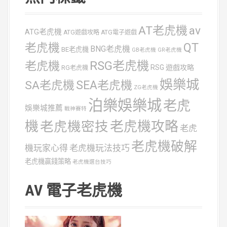
AT老虎機
av
ATG老虎機
ATG遊戲攻略
ATG電子遊戲
老虎機
QT
BNG老虎機
BE老虎機
GB老虎機
GR老虎機
RSG老虎機
老虎機
RSG 遊戲攻略
RG老虎機
娛樂城
SA老虎機
SEA老虎機
ZG老虎機
泊樂娛樂城
老虎
娛樂城推薦
戰神賽特
機
老虎機密技
老虎機攻略
老虎
老虎機破解
機玩家心得
老虎機玩法技巧
老虎機贏錢策略
老虎機選台技巧
AV 電子老虎機