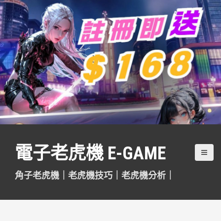
跳
至
主
要
內
容
電子老虎機 E-GAME
角子老虎機｜老虎機技巧｜老虎機分析｜