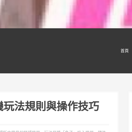
首頁
機玩法規則與操作技巧