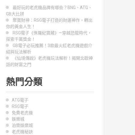
最好玩的老虎機品牌有哪些？BNG、ATG、
GB大比拼
聚寶財神：RSG電子打造的財運神作，轉出
你的黃金人生！
RSG電子《侏羅紀寶藏》—穿越恐龍時代，
探索千萬獎金！
GB電子必玩推薦！3款最火紅老虎機遊戲介
紹與玩法解析
《仙境傳說》老虎機玩法解析！揭開北歐神
話的財富之門
熱門分類
ATG電子
RSG電子
免費老虎機
娛樂城
泊樂娛樂城
老虎機秘訣