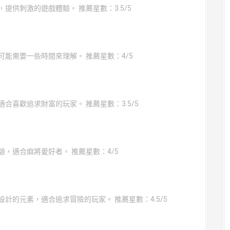
供刺激的遊戲體驗。 推薦星數：3.5/5
能需要一些時間來理解。 推薦星數：4/5
喜歡追求財富的玩家。 推薦星數：3.5/5
，適合麻將愛好者。 推薦星數：4/5
計的元素，適合追求冒險的玩家。 推薦星數：4.5/5