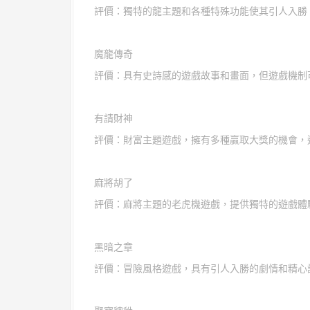
評價：獨特的龍主題和各種特殊功能使其引人入勝，提
魔龍傳奇
評價：具有史詩感的遊戲故事和畫面，但遊戲機制可
有請財神
評價：財富主題遊戲，擁有多種贏取大獎的機會，適合
麻將胡了
評價：麻將主題的老虎機遊戲，提供獨特的遊戲體驗
黑暗之章
評價：冒險風格遊戲，具有引人入勝的劇情和精心設