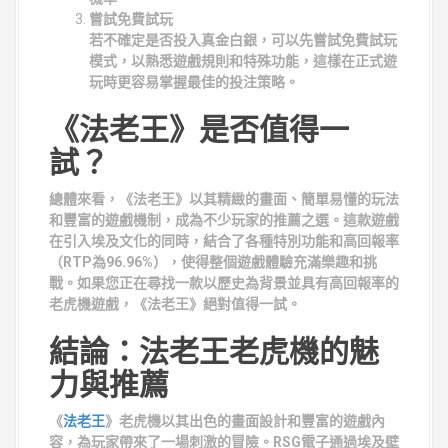
嘗試免費試玩
若不確定是否投入真金白銀，可以先嘗試免費試玩
模式，以熟悉遊戲規則和特殊功能，這樣在正式遊
玩時更容易掌握最佳的投注策略。
《法老王》是否值得一
試？
總體來看，《法老王》以其精緻的畫面、簡單易懂的玩法
和豐富的遊戲機制，成為不少玩家的推薦之選。這款遊戲
在引入埃及文化的同時，結合了各種特別功能和高回報率
（RTP為96.96%），使得整個遊戲體驗充滿樂趣和挑
戰。如果您正在尋找一款以歷史為背景並具有高回報率的
老虎機遊戲，《法老王》絕對值得一試。
結論：法老王老虎機的魅
力與推薦
《
法老王
》老虎機以其出色的畫面設計和豐富的遊戲內
容，為玩家帶來了一場刺激的冒險。RSG電子通過埃及壁