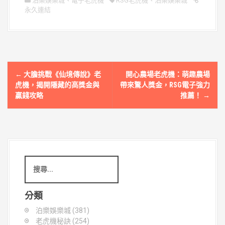
泊樂娛樂城
、
電子老虎機
RSG老虎機
、
泊樂娛樂城
永久連結
文
←
大膽挑戰《仙境傳說》老
開心農場老虎機：萌趣農場
章
虎機，揭開隱藏的高獎金與
帶來驚人獎金，RSG電子強力
贏錢攻略
推薦！
→
導
覽
搜
尋
關
鍵
分類
字
泊樂娛樂城 (381)
:
老虎機秘訣 (254)