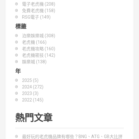
電子老虎機 (208)
免費老虎機 (158)
RSG電子 (149)
標籤
泊樂娛樂城 (308)
老虎機 (166)
老虎機攻略 (160)
老虎機密技 (142)
娛樂城 (138)
年
2025 (5)
2024 (272)
2023 (3)
2022 (145)
熱門文章
最好玩的老虎機品牌有哪些？BNG、ATG、GB大比拼