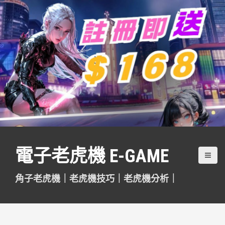
跳
至
主
要
內
容
電子老虎機 E-GAME
角子老虎機｜老虎機技巧｜老虎機分析｜