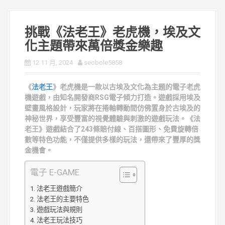
挑戰《法老王》老虎機，埃及文
化主題帶來萬倍獎金樂趣
12 11 月, 2024
seobole5858
《
法老王
》老虎機是一款以古埃及文化為主題的電子老虎
機遊戲，由知名開發商RSG電子傾力打造。遊戲採用埃及
壁畫風格設計，玩家將在捲軸轉動間仿佛置身於古埃及的
神秘世界，享受豐富的視覺體驗與刺激的遊戲玩法。《法
老王》遊戲結合了243條賠付線、百搭圖形、免費旋轉倍
數等特色功能，不僅提供多樣的玩法，還帶來了豐厚的獎
金機會。
電子 E-GAME
法老王遊戲簡介
法老王的主要特色
遊戲玩法與規則
法老王玩法技巧