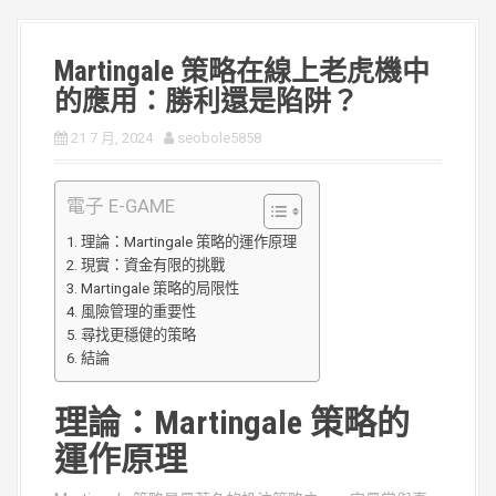
Martingale 策略在線上老虎機中
的應用：勝利還是陷阱？
21 7 月, 2024
seobole5858
電子 E-GAME
理論：Martingale 策略的運作原理
現實：資金有限的挑戰
Martingale 策略的局限性
風險管理的重要性
尋找更穩健的策略
結論
理論：Martingale 策略的
運作原理