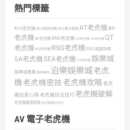
熱門標籤
AT老虎機
av
ATG老虎機
ATG遊戲攻略
ATG電子遊戲
老虎機
QT
BNG老虎機
BE老虎機
GB老虎機
GR老虎機
RSG老虎機
老虎機
RSG 遊戲攻略
RG老虎機
娛樂城
SA老虎機
SEA老虎機
ZG老虎機
泊樂娛樂城
老虎
娛樂城推薦
戰神賽特
機
老虎機密技
老虎機攻略
老虎
老虎機破解
機玩家心得
老虎機玩法技巧
老虎機贏錢策略
老虎機選台技巧
AV 電子老虎機