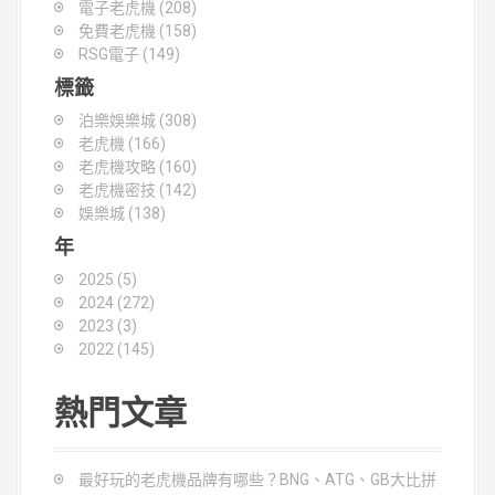
電子老虎機 (208)
免費老虎機 (158)
RSG電子 (149)
標籤
泊樂娛樂城 (308)
老虎機 (166)
老虎機攻略 (160)
老虎機密技 (142)
娛樂城 (138)
年
2025 (5)
2024 (272)
2023 (3)
2022 (145)
熱門文章
最好玩的老虎機品牌有哪些？BNG、ATG、GB大比拼