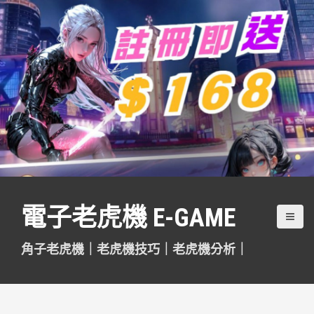
跳
至
主
要
內
容
電子老虎機 E-GAME
角子老虎機｜老虎機技巧｜老虎機分析｜