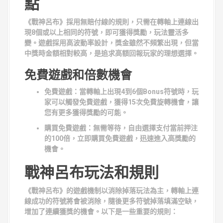
點
《戰神呂布》採用無賠付線的規則，只需在轉軸上連線出
現8個或以上相同的符號，即可獲得獎勵，玩法靈活多
變。遊戲採用高波動率設計，獎金雖然不頻繁出現，但當
中獎時金額相對較高，是追求高額回報玩家的理想選擇。
免費遊戲和倍數機會
免費遊戲：當轉軸上出現4到6個Bonus符號時，玩
家可以觸發免費遊戲，獲得15次免費旋轉機會，讓
您有更多獲得獎勵的可能。
購買免費遊戲：無需等待，自由選擇支付當前押注
的100倍，立即購買免費遊戲，迅速進入高獎勵的
機會。
戰神呂布玩法和規則
《戰神呂布》的遊戲機制以消除掉落玩法為主，轉軸上連
線成功的符號將會被消除，隨後更多符號掉落填滿空缺，
增加了連續獲獎的機會。以下是一些重要的規則：