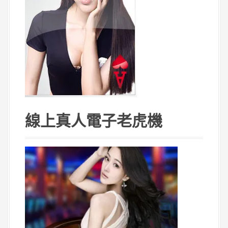
線上真人電子老虎機