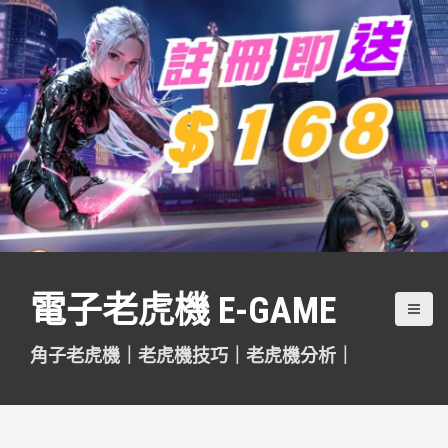
跳
至
主
要
內
容
電子老虎機 E-GAME
角子老虎機｜老虎機技巧｜老虎機分析｜