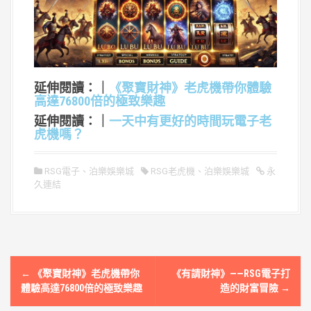
延伸閱讀：｜
《聚寶財神》老虎機帶你體驗
高達76800倍的極致樂趣
延伸閱讀：｜
一天中有更好的時間玩電子老
虎機嗎？
RSG電子
、
泊樂娛樂城
RSG老虎機
、
泊樂娛樂城
永
久連結
文
←
《聚寶財神》老虎機帶你
《有請財神》——RSG電子打
章
體驗高達76800倍的極致樂趣
造的財富冒險
→