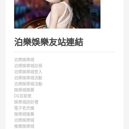
泊樂娛樂友站連結
泊樂娛樂城
泊樂娛樂城註冊
泊樂娛樂城登入
泊樂娛樂城活動
泊樂娛樂城活動
娛樂城推薦
DG百家樂
娛樂城送好禮
電子老虎機
娛樂城推薦
泊樂娛樂城
推薦娛樂城