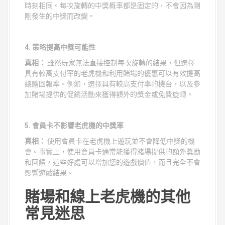
時刻相同。每次旋轉的中獎概率都是固定的，不會因為剛
剛發生的中獎而改變。
4.
策略提高中獎可能性
真相：
雖然玩家無法直接控制每次旋轉的結果，但選擇
具有較高支付率的老虎機和利用賭場的優惠可以有效提高
總體回報率。例如，選擇具有較高支付率的機台，以及參
加賭場提供的促銷活動來獲得額外的獎金或免費旋轉。
5.
會員卡不影響老虎機的中獎率
真相：
使用會員卡在老虎機上遊玩並不會降低中獎的機
會。事實上，使用會員卡通常能獲得賭場提供的額外獎勵
和回饋，這些好處可以增加您的遊戲價值，而且完全不會
影響遊戲結果。
賭場和線上老虎機的其他
常見迷思