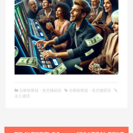
泊樂娛樂城
、
老虎機秘訣
泊樂娛樂城
、
老虎機密技
永久連結
文