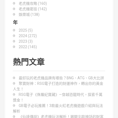
老虎機攻略 (160)
老虎機密技 (142)
娛樂城 (138)
年
2025 (5)
2024 (272)
2023 (3)
2022 (145)
熱門文章
最好玩的老虎機品牌有哪些？BNG、ATG、GB大比拼
聚寶財神：RSG電子打造的財運神作，轉出你的黃金
人生！
RSG電子《侏羅紀寶藏》—穿越恐龍時代，探索千萬
獎金！
GB電子必玩推薦！3款最火紅老虎機遊戲介紹與玩法
解析
《仙境傳說》老虎機玩法解析！揭開北歐神話的財富