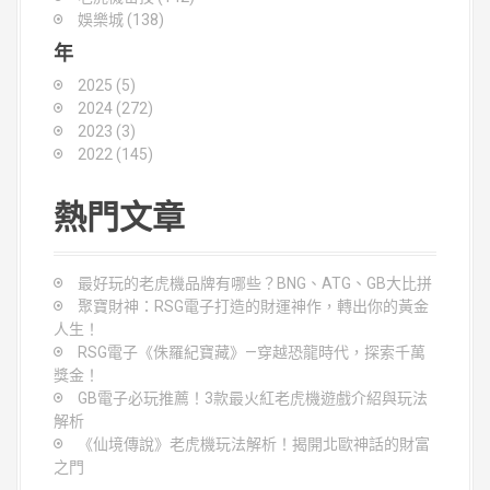
娛樂城 (138)
年
2025 (5)
2024 (272)
2023 (3)
2022 (145)
熱門文章
最好玩的老虎機品牌有哪些？BNG、ATG、GB大比拼
聚寶財神：RSG電子打造的財運神作，轉出你的黃金
人生！
RSG電子《侏羅紀寶藏》—穿越恐龍時代，探索千萬
獎金！
GB電子必玩推薦！3款最火紅老虎機遊戲介紹與玩法
解析
《仙境傳說》老虎機玩法解析！揭開北歐神話的財富
之門