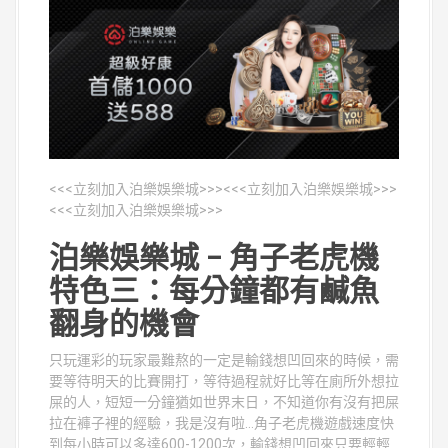
<<<立刻加入泊樂娛樂城>>><<<立刻加入泊樂娛樂城>>>
<<<立刻加入泊樂娛樂城>>>
泊樂娛樂城 – 角子老虎機
特色三：每分鐘都有鹹魚
翻身的機會
只玩運彩的玩家最難熬的一定是輸錢想凹回來的時候，需
要等待明天的比賽開打，等待過程就好比等在廁所外想拉
屎的人，短短一分鐘猶如世界末日，不知道你有沒有把屎
拉在褲子裡的經驗，我是沒有啦…角子老虎機遊戲速度快
到每小時可以多達600-1200次，輸錢想凹回來只要輕輕