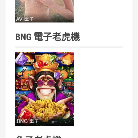
BNG 電子老虎機