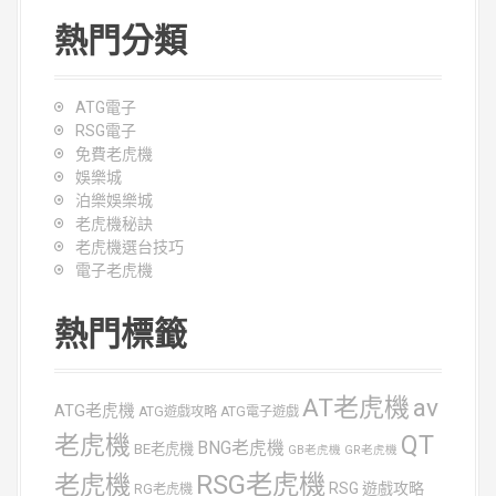
熱門分類
ATG電子
RSG電子
免費老虎機
娛樂城
泊樂娛樂城
老虎機秘訣
老虎機選台技巧
電子老虎機
熱門標籤
AT老虎機
av
ATG老虎機
ATG遊戲攻略
ATG電子遊戲
老虎機
QT
BNG老虎機
BE老虎機
GB老虎機
GR老虎機
RSG老虎機
老虎機
RSG 遊戲攻略
RG老虎機