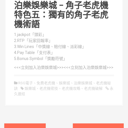
泊樂娛樂城 – 角子老虎機
特色五：獨有的角子老虎
機術語
1.jackpot「頭彩」
2.RTP「玩家回報率」
3.Win Lines「中獎線、賠付線、派彩線」
4.Pay Table「支付表」
5.Bonus Symbol「獎勵符號」
<<<立刻加入泊樂娛樂城>>><<<立刻加入泊樂娛樂城>>>
RSG電子
、
免費老虎機
、
娛樂城
、
泊樂娛樂城
、
老虎機秘
訣
娛樂城
、
老虎機密技
、
老虎機攻略
、
老虎機破解
永
久連結