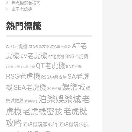
老虎機選台技巧
電子老虎機
熱門標籤
AT老
ATG老虎機
ATG遊戲攻略
ATG電子遊戲
虎機
av老虎機
BNG老虎機
BE老虎機
QT老虎機
RG老虎機
GB老虎機
GR老虎機
RSG老虎機
SA老虎
RSG 遊戲攻略
娛樂城
機
SEA老虎機
娛
ZG老虎機
泊樂娛樂城
老
樂城推薦
戰神賽特
虎機
老虎機密技
老虎機
攻略
老虎機玩家心得
老虎機玩法技