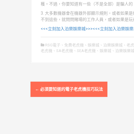
穫。不過，你要知道有一些（不是全部）是騙人的
3. 大多數機器會在機器外部顯示規則，或者如果
不到這些，就問問賭場的工作人員，或者如果是玩
<<<立刻加入泊樂娛樂城>>>
<<<立刻加入泊樂娛樂
RSG電子
、
免費老虎機
、
娛樂城
、
泊樂娛樂城
、
老
老虎機
、
SA老虎機
、
SEA老虎機
、
娛樂城
、
泊樂娛樂
文
←
必須要知道的電子老虎機技巧玩法
章
導
覽