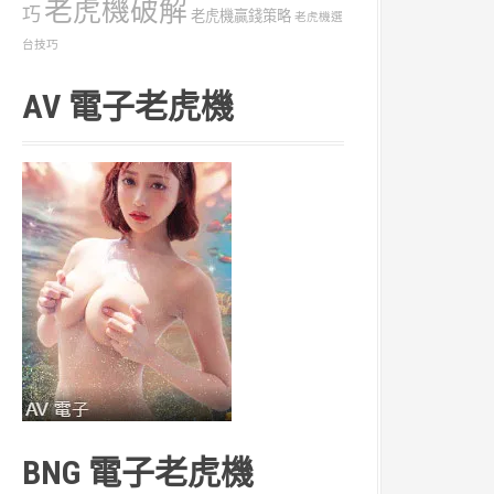
老虎機破解
巧
老虎機贏錢策略
老虎機選
台技巧
AV 電子老虎機
BNG 電子老虎機