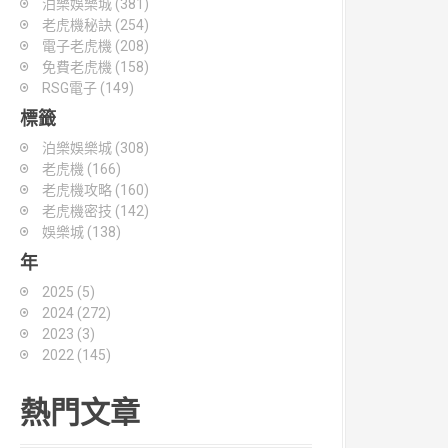
泊樂娛樂城 (381)
:
老虎機秘訣 (254)
電子老虎機 (208)
免費老虎機 (158)
RSG電子 (149)
標籤
泊樂娛樂城 (308)
老虎機 (166)
老虎機攻略 (160)
老虎機密技 (142)
娛樂城 (138)
年
2025 (5)
2024 (272)
2023 (3)
2022 (145)
熱門文章