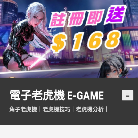
跳
至
主
要
內
容
電子老虎機 E-GAME
角子老虎機｜老虎機技巧｜老虎機分析｜