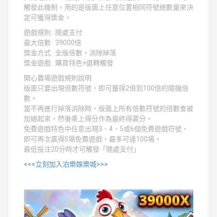
觸發此機制，用的是版面上任意位置相同符號總數量來決
定可獲得獎金。
遊戲規則 : 隨處支付
最大倍數 : 39000倍
獎金方式 : 全版倍數，消除掉落
獎金遊戲 : 購買特色+選轉觸發
開心農場遊戲規則說明
版面只要出現倍數符號，即可獲得2倍到100倍的隨機倍
數。
當不再進行掉落消除時，版面上所有倍數符號的倍數會被
加總起來，然後乘上得分作為最終得贏分。
免費遊戲特色中任意出現3、4、5或6個免費遊戲符號，
即可再次贏得5場免費遊戲，最多可達100場。
最低投注20分時才可觸發「隨處支付」
<<<立刻加入泊樂娛樂城>>>