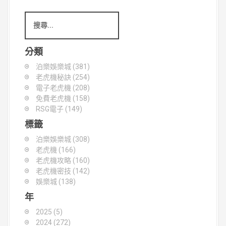
覽
搜
尋
關
鍵
分類
字
泊樂娛樂城 (381)
:
老虎機秘訣 (254)
電子老虎機 (208)
免費老虎機 (158)
RSG電子 (149)
標籤
泊樂娛樂城 (308)
老虎機 (166)
老虎機攻略 (160)
老虎機密技 (142)
娛樂城 (138)
年
2025 (5)
2024 (272)