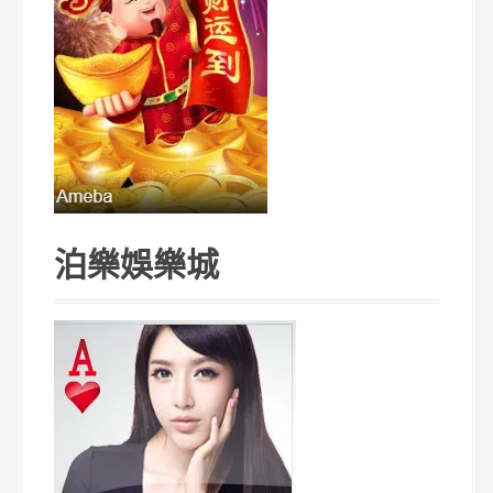
泊樂娛樂城