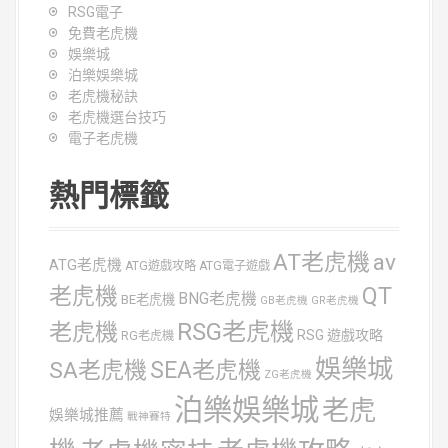
RSG電子
免費老虎機
娛樂城
泊樂娛樂城
老虎機秘訣
老虎機選台技巧
電子老虎機
熱門標籤
AT老虎機
av
ATG老虎機
ATG遊戲攻略
ATG電子遊戲
老虎機
QT
BNG老虎機
BE老虎機
GB老虎機
GR老虎機
RSG老虎機
老虎機
RSG 遊戲攻略
RG老虎機
娛樂城
SA老虎機
SEA老虎機
ZG老虎機
泊樂娛樂城
老虎
娛樂城推薦
戰神賽特