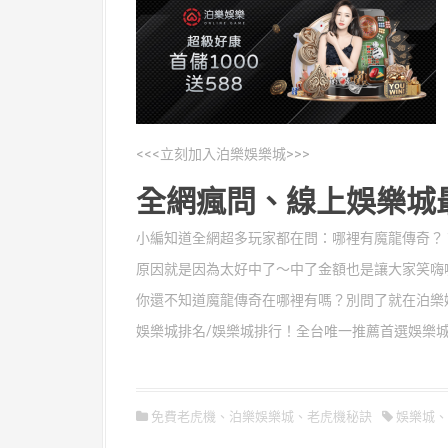
<<<立刻加入泊樂娛樂城>>>
全網瘋問、線上娛樂城
小編知道全網超多玩家都在問：哪裡有魔龍傳奇？
原因就是因為太好中了～中了金額也是讓大家笑嗨
你還不知道魔龍傳奇在哪裡有嗎？別問了就在泊樂娛
娛樂城排名/娛樂城排行！全台唯一推薦首選娛樂
免費老虎機
、
泊樂娛樂城
、
老虎機秘訣
娛樂城
、