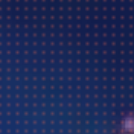
跳
至
主
要
內
容