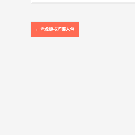
文
←
老虎機技巧懶人包
章
導
覽