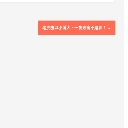
老虎機以小博大、一夜致富不是夢！
→