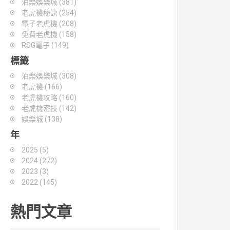
泊樂娛樂城 (381)
:
老虎機秘訣 (254)
電子老虎機 (208)
免費老虎機 (158)
RSG電子 (149)
標籤
泊樂娛樂城 (308)
老虎機 (166)
老虎機攻略 (160)
老虎機密技 (142)
娛樂城 (138)
年
2025 (5)
2024 (272)
2023 (3)
2022 (145)
熱門文章