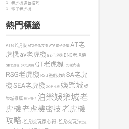
老虎機選台技巧
電子老虎機
熱門標籤
AT老
ATG老虎機
ATG遊戲攻略
ATG電子遊戲
虎機
av老虎機
BNG老虎機
BE老虎機
QT老虎機
RG老虎機
GB老虎機
GR老虎機
RSG老虎機
SA老虎
RSG 遊戲攻略
娛樂城
機
SEA老虎機
娛
ZG老虎機
泊樂娛樂城
老
樂城推薦
戰神賽特
虎機
老虎機密技
老虎機
攻略
老虎機玩家心得
老虎機玩法技