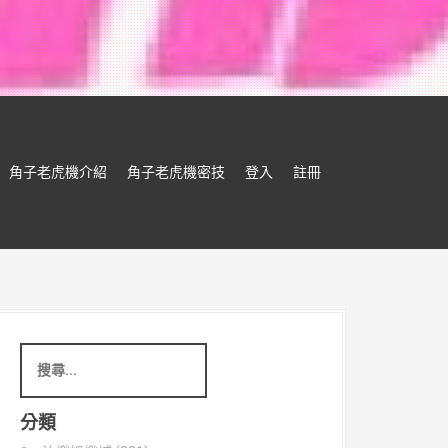
角子老虎機介紹
角子老虎機密技
登入
註冊
搜
尋
關
鍵
分類
字