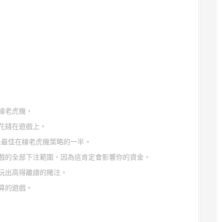
線老虎機，
花錢在遊戲上。
是最佳在線老虎機策略的一半。
戲的全部下注範圍，因為這肯定會影響你的資金。
玩出高得離譜的賭注。
算的遊戲。